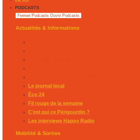
PODCASTS
Fermer Podcasts
Ouvrir Podcasts
Actualités & Informations
Le journal local
Éco 24
Fil rouge de la semaine
C’est qui ce Périgourdin ?
Les interviews Happy Radio
Le journal local
Éco 24
Fil rouge de la semaine
C’est qui ce Périgourdin ?
Les interviews Happy Radio
Mobilité & Sorties