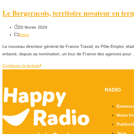
Le Bergeracois, territoire novateur en ter
20 février 2024
Actus
Le nouveau directeur général de France Travail, ex Pôle-Emploi, étai
entamé, depuis sa nomination, un tour de France des agences pour
Continuer la lecture
RADIO
Émissio
Notre hi
Publicit
Jeux