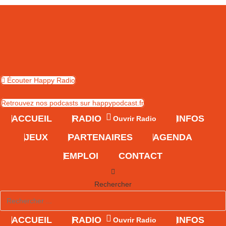
Skip
to
content
Écouter Happy Radio
Retrouvez nos podcasts sur happypodcast.fr
ACCUEIL
RADIO
INFOS
Ouvrir Radio
JEUX
PARTENAIRES
AGENDA
EMPLOI
CONTACT
Rechercher
ACCUEIL
RADIO
INFOS
Ouvrir Radio