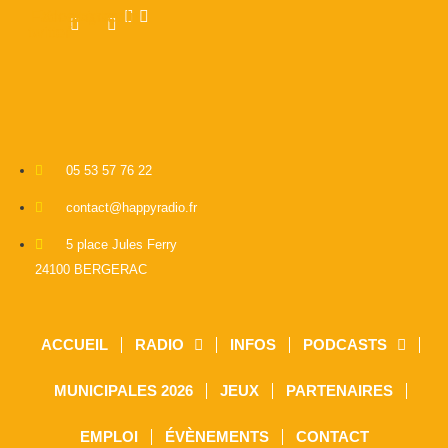
Facebook-
X-
Instagram
Linkedin
twitter
f
05 53 57 76 22
contact@happyradio.fr
5 place Jules Ferry
24100 BERGERAC
ACCUEIL
RADIO
INFOS
PODCASTS
MUNICIPALES 2026
JEUX
PARTENAIRES
EMPLOI
ÉVÈNEMENTS
CONTACT