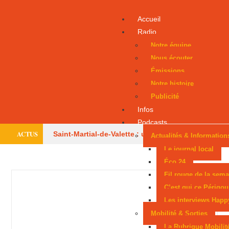
Accueil
Radio
Notre équipe
Nous écouter
Émissions
Notre histoire
Publicité
Infos
Podcasts
ACTUS
Saint-Martial-de-Valette : un adolescent évacué
Actualités & Information
Le journal local
par hélicoptère
Le centre équestre de Trélissac
Éco 24
Fil rouge de la sema
autorisé à rouvrir
Périgueux donne la parole
C’est qui ce Périgou
aux consommateurs
Six mois avec sursis
Les interviews Happ
Mobilité & Sorties
après une tentative d’incendie
Un Périgourdin
La Rubrique Mobilit