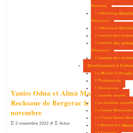
en lice aux Mondiaux juniors
Sarlat, parmi les
Bergerac
La Rubrique Mobilit
cités médiévales préférées des Français
Périgueux
La Rubrique Mobilité
L’agenda des sortie
L’agenda des sortie
Périgueux
L’agenda des sorties
Divertissement & Cultur
La Minute Culturelle
L’Éphémeride
L’Horoscope
Yaniss Odua et Almä Mango au
L’agenda sportif
Rocksane de Bergerac le 4
Les résultats sportif
novembre
La Scène Régionale
Le Crush Happy Mus
2 novembre 2022
Actus
La Rubrique Littérai
La Causerie