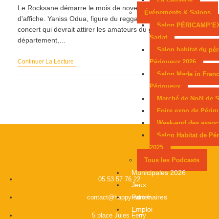
Le Rocksane démarre le mois de novembre avec une tête
Événements & Salons
d'affiche. Yaniss Odua, figure du reggae français. Un
Salon PÉRICAMP’E
concert qui devrait attirer les amateurs du genre de tout le
Sarlat
département,…
Salon habitat du pér
Périgueux 2026
Continuer La Lecture
Salon Made in Franc
Périgueux
Marché de Noël de S
Foire expo de Périg
Week-end des assoc
Salon Habitat de Pé
2025
Tous les Podcasts
Municipales 2026
05 53 57 76 22
Jeux
Partenaires
contact@happyradio.fr
Emploi
5 place Jules Ferry