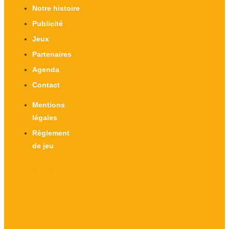
Notre histoire
Publicité
Jeux
Partenaires
Agenda
Contact
Mentions
légales
Règlement
de jeu
Facebook-
X-
Instagram
Linkedin
twitter
f