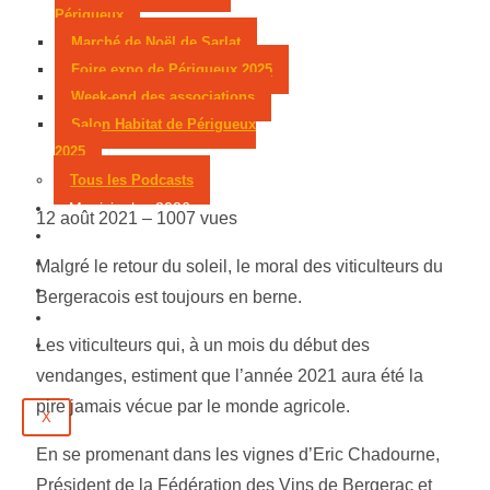
Périgueux
Marché de Noël de Sarlat
Foire expo de Périgueux 2025
Week-end des associations
Salon Habitat de Périgueux
2025
Tous les Podcasts
Municipales 2026
12 août 2021 –
1007 vues
Jeux
Partenaires
Malgré le retour du soleil, le moral des viticulteurs du
Emploi
Bergeracois est toujours en berne.
Évènements
Contact
Les viticulteurs qui, à un mois du début des
vendanges, estiment que l’année 2021 aura été la
pire jamais vécue par le monde agricole.
X
En se promenant dans les vignes d’Eric Chadourne,
Président de la Fédération des Vins de Bergerac et