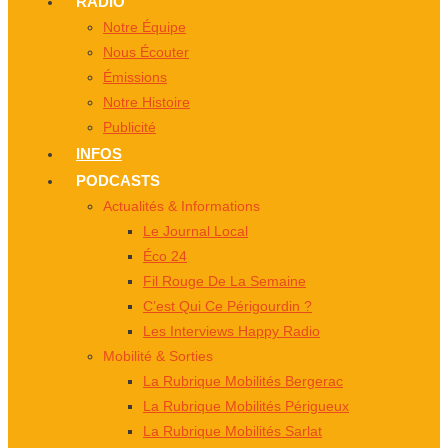
RADIO
Notre Équipe
Nous Écouter
Émissions
Notre Histoire
Publicité
INFOS
PODCASTS
Actualités & Informations
Le Journal Local
Éco 24
Fil Rouge De La Semaine
C’est Qui Ce Périgourdin ?
Les Interviews Happy Radio
Mobilité & Sorties
La Rubrique Mobilités Bergerac
La Rubrique Mobilités Périgueux
La Rubrique Mobilités Sarlat