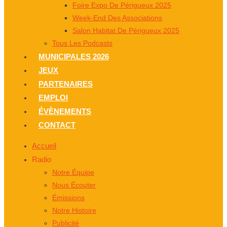
Foire Expo De Périgueux 2025
Week-End Des Associations
Salon Habitat De Périgueux 2025
Tous Les Podcasts
MUNICIPALES 2026
JEUX
PARTENAIRES
EMPLOI
ÉVÈNEMENTS
CONTACT
Accueil
Radio
Notre Équipe
Nous Écouter
Émissions
Notre Histoire
Publicité